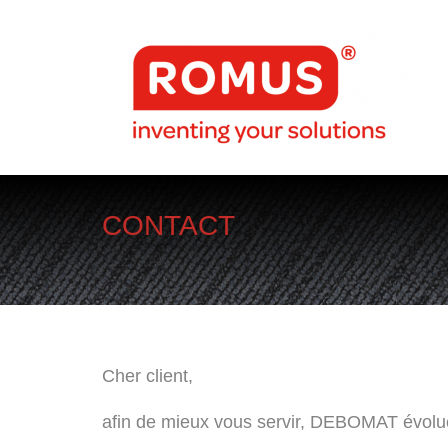
CONTACT
Cher client,
afin de mieux vous servir, DEBOMAT évolu