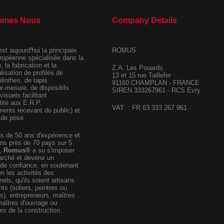
mmes Nous
Company Details
est aujourd'hui la principale
ROMUS
ropéenne spécialisée dans la
 la fabrication et la
Z.A. Les Pouards
isation de profilés de
13 et 15 rue Taillefer
 plinthes, de tapis
91160 CHAMPLAN - FRANCE
ur-mesure, de dispositifs
SIREN 333267961 - RCS Evry
 visuels facilitant
lité aux E.R.P.
VAT : FR 63 333 267 961
ments recevant du public) et
e de pose
us de 50 ans d'expérience et
ns près de 70 pays sur 5
,
Romus
®
a su s'imposer
rché et devenir un
 de confiance, en soutenant
en les activités des
els, qu'ils soient artisans
ts (soliers, peintres ou
s), entrepreneurs, maîtres
aîtres d'ouvrage ou
s de la construction.