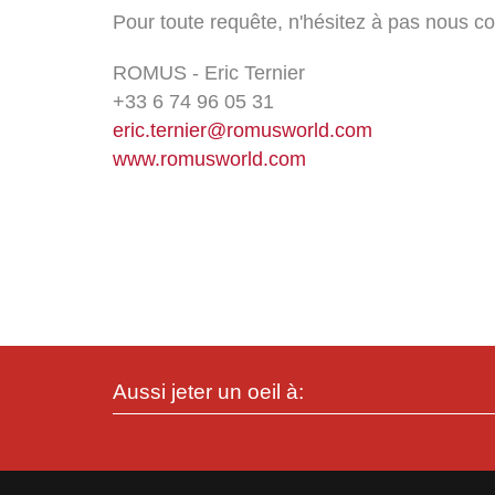
Pour toute requête, n'hésitez à pas nous c
ROMUS - Eric Ternier
+33 6 74 96 05 31
eric.ternier@romusworld.com
www.romusworld.com
Aussi jeter un oeil à: