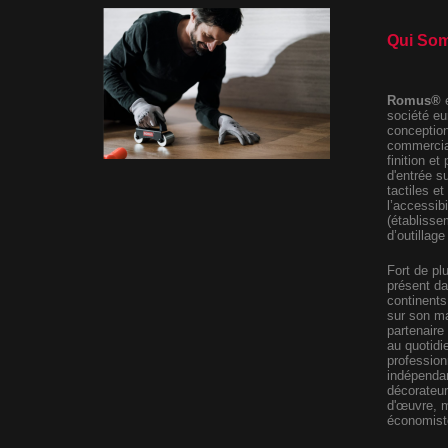
Qui So
Romus®
société eu
conception,
commercial
finition et
d'entrée s
tactiles et
l’accessibi
(établisse
d’outillag
Fort de pl
présent da
continents
sur son ma
partenaire
au quotidi
professionn
indépendan
décorateur
d'œuvre, m
économiste